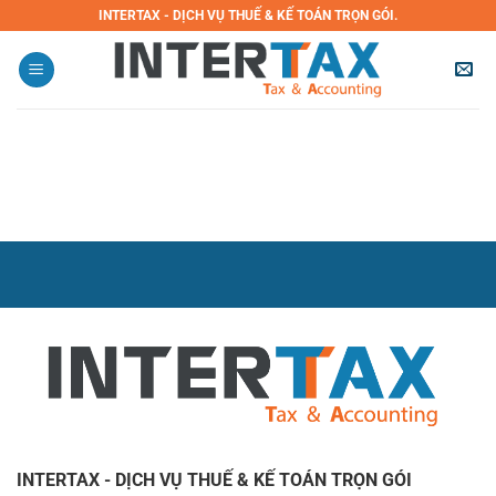
Bỏ
INTERTAX - DỊCH VỤ THUẾ & KẾ TOÁN TRỌN GÓI.
qua
nội
dung
INTERTAX - DỊCH VỤ THUẾ & KẾ TOÁN TRỌN GÓI