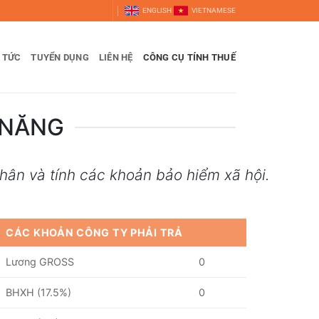
ENGLISH
VIETNAMESE
N TỨC
TUYỂN DỤNG
LIÊN HỆ
CÔNG CỤ TÍNH THUẾ
 NĂNG
hân và tính các khoản bảo hiểm xã hội.
CÁC KHOẢN CÔNG TY PHẢI TRẢ
Lương GROSS
0
BHXH (17.5%)
0