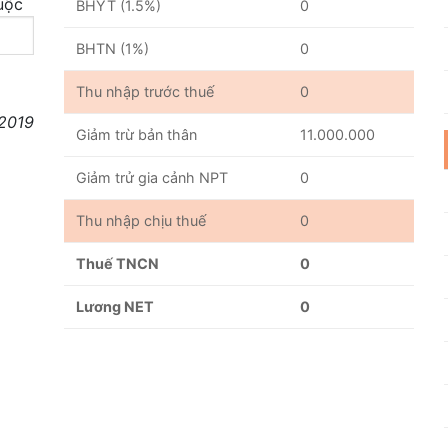
uộc
BHYT (1.5%)
0
BHTN (1%)
0
Thu nhập trước thuế
0
/2019
Giảm trừ bản thân
11.000.000
Giảm trử gia cảnh NPT
0
Thu nhập chịu thuế
0
Thuế TNCN
0
Lương NET
0