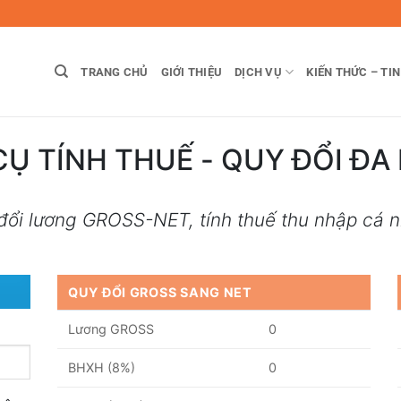
TRANG CHỦ
GIỚI THIỆU
DỊCH VỤ
KIẾN THỨC – TI
Ụ TÍNH THUẾ - QUY ĐỔI ĐA
đổi lương GROSS-NET, tính thuế thu nhập cá n
QUY ĐỔI GROSS SANG NET
Lương GROSS
0
BHXH (8%)
0