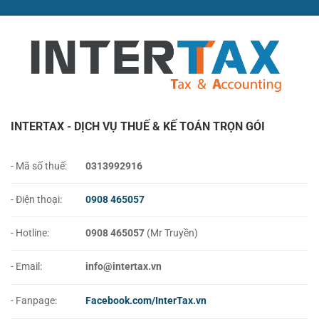
(Cập
Nhật
2026)
INTERTAX - DỊCH VỤ THUẾ & KẾ TOÁN TRỌN GÓI
- Mã số thuế:
0313992916
- Điện thoại:
0908 465057
- Hotline:
0908 465057
(Mr Truyền)
- Email:
info@intertax.vn
- Fanpage:
Facebook.com/InterTax.vn