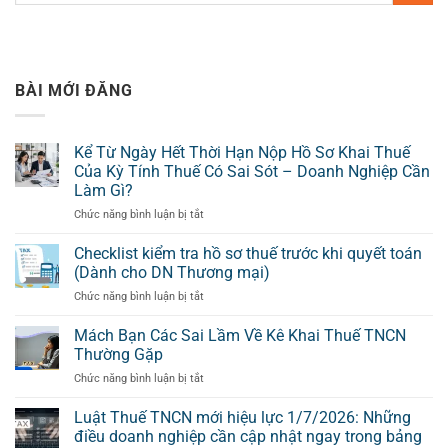
BÀI MỚI ĐĂNG
Kể Từ Ngày Hết Thời Hạn Nộp Hồ Sơ Khai Thuế
Của Kỳ Tính Thuế Có Sai Sót – Doanh Nghiệp Cần
Làm Gì?
ở
Chức năng bình luận bị tắt
Kể
Từ
Checklist kiểm tra hồ sơ thuế trước khi quyết toán
Ngày
(Dành cho DN Thương mại)
Hết
ở
Chức năng bình luận bị tắt
Thời
Checklist
Hạn
kiểm
Mách Bạn Các Sai Lầm Về Kê Khai Thuế TNCN
Nộp
tra
Hồ
Thường Gặp
hồ
Sơ
ở
Chức năng bình luận bị tắt
sơ
Khai
Mách
thuế
Thuế
Bạn
Luật Thuế TNCN mới hiệu lực 1/7/2026: Những
trước
Của
Các
khi
điều doanh nghiệp cần cập nhật ngay trong bảng
Kỳ
Sai