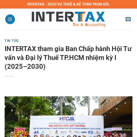
Bỏ
INTERTAX - DỊCH VỤ THUẾ & KẾ TOÁN TRỌN GÓI.
qua
nội
dung
TIN TỨC
INTERTAX tham gia Ban Chấp hành Hội Tư
vấn và Đại lý Thuế TP.HCM nhiệm kỳ I
(2025–2030)