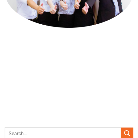
HÃY LIÊN HỆ VỚI
CHÚNG TÔI
Hotline - 0908 46 50 57