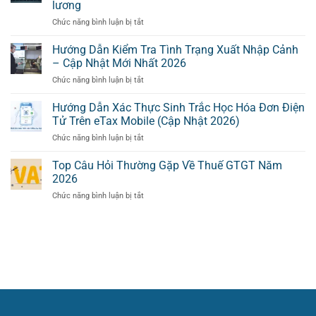
quyết
Tính
lương
Lầm
toán
Thuế
ở
Chức năng bình luận bị tắt
Về
(Dành
Có
Luật
Kê
cho
Sai
Thuế
Khai
Hướng Dẫn Kiểm Tra Tình Trạng Xuất Nhập Cảnh
DN
Sót
TNCN
Thuế
Thương
– Cập Nhật Mới Nhất 2026
–
mới
TNCN
mại)
Doanh
ở
Chức năng bình luận bị tắt
hiệu
Thường
Nghiệp
Hướng
lực
Gặp
Cần
Dẫn
Hướng Dẫn Xác Thực Sinh Trắc Học Hóa Đơn Điện
1/7/2026:
Làm
Kiểm
Những
Tử Trên eTax Mobile (Cập Nhật 2026)
Gì?
Tra
điều
ở
Chức năng bình luận bị tắt
Tình
doanh
Hướng
Trạng
nghiệp
Dẫn
Top Câu Hỏi Thường Gặp Về Thuế GTGT Năm
Xuất
cần
Xác
Nhập
2026
cập
Thực
Cảnh
nhật
ở
Chức năng bình luận bị tắt
Sinh
–
ngay
Top
Trắc
Cập
trong
Câu
Học
Nhật
bảng
Hỏi
Hóa
Mới
lương
Thường
Đơn
Nhất
Gặp
Điện
2026
Về
Tử
Thuế
Trên
GTGT
eTax
Năm
Mobile
2026