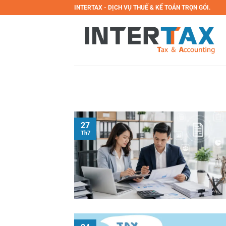
Bỏ
INTERTAX - DỊCH VỤ THUẾ & KẾ TOÁN TRỌN GÓI.
qua
nội
dung
27
Th7