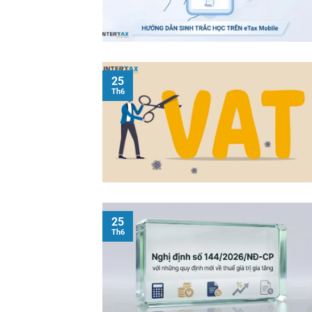
25
Th6
25
Th6