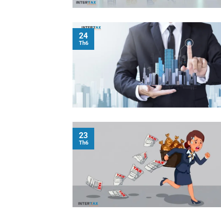
24
Th6
23
Th6