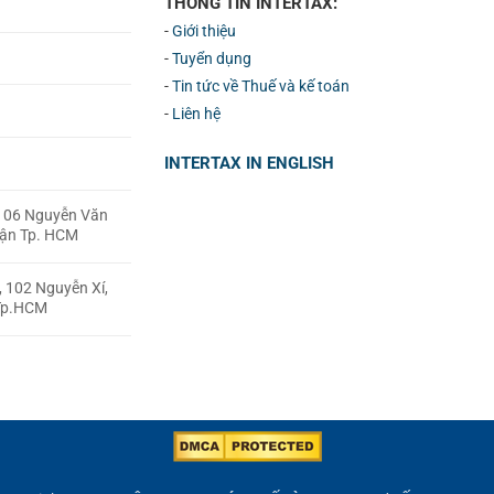
THÔNG TIN INTERTAX:
-
Giới thiệu
-
Tuyển dụng
-
Tin tức về Thuế và kế toán
-
Liên hệ
INTERTAX IN ENGLISH
, 106 Nguyễn Văn
uận Tp. HCM
, 102 Nguyễn Xí,
 Tp.HCM