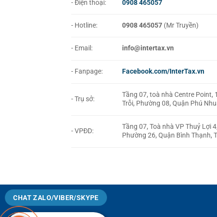
- Điện thoại:
0908 465057
- Hotline:
0908 465057
(Mr Truyền)
- Email:
info@intertax.vn
- Fanpage:
Facebook.com/InterTax.vn
Tầng 07, toà nhà Centre Point
- Trụ sở:
Trỗi, Phường 08, Quận Phú Nh
Tầng 07, Toà nhà VP Thuỷ Lợi 4
- VPĐD:
Phường 26, Quận Bình Thạnh,
CHAT ZALO/VIBER/SKYPE