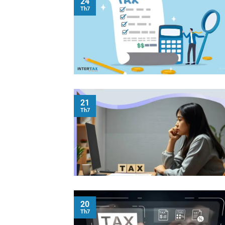
24
Th7
21
Th7
20
Th7