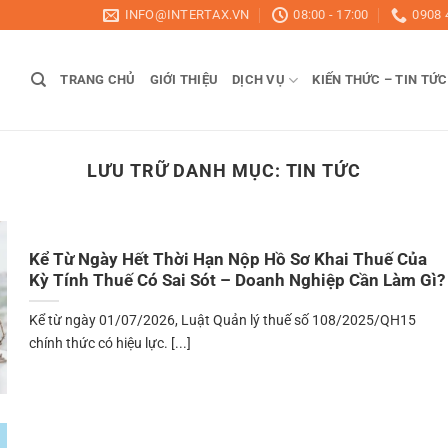
INFO@INTERTAX.VN
08:00 - 17:00
0908 
TRANG CHỦ
GIỚI THIỆU
DỊCH VỤ
KIẾN THỨC – TIN TỨC
LƯU TRỮ DANH MỤC:
TIN TỨC
Kể Từ Ngày Hết Thời Hạn Nộp Hồ Sơ Khai Thuế Của
Kỳ Tính Thuế Có Sai Sót – Doanh Nghiệp Cần Làm Gì?
Kể từ ngày 01/07/2026, Luật Quản lý thuế số 108/2025/QH15
chính thức có hiệu lực. [...]