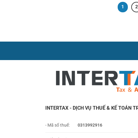
1
2
INTERTAX - DỊCH VỤ THUẾ & KẾ TOÁN T
- Mã số thuế:
0313992916