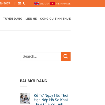
46 5057
ENGLISH
VIETNAMESE
TUYỂN DỤNG
LIÊN HỆ
CÔNG CỤ TÍNH THUẾ
BÀI MỚI ĐĂNG
Kể Từ Ngày Hết Thời
Hạn Nộp Hồ Sơ Khai
Thuế Của Kỳ Tính