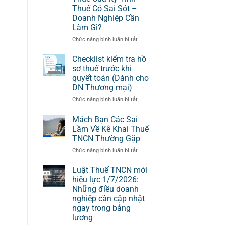
Thuế Có Sai Sót –
Doanh Nghiệp Cần
Làm Gì?
ở
Chức năng bình luận bị tắt
Kể
Từ
Checklist kiểm tra hồ
Ngày
sơ thuế trước khi
Hết
quyết toán (Dành cho
Thời
DN Thương mại)
Hạn
Nộp
ở
Chức năng bình luận bị tắt
Hồ
Checklist
Sơ
kiểm
Mách Bạn Các Sai
Khai
tra
Lầm Về Kê Khai Thuế
Thuế
hồ
TNCN Thường Gặp
Của
sơ
Kỳ
ở
Chức năng bình luận bị tắt
thuế
Tính
Mách
trước
Thuế
Bạn
khi
Luật Thuế TNCN mới
Có
Các
quyết
hiệu lực 1/7/2026:
Sai
Sai
toán
Những điều doanh
Sót
Lầm
(Dành
nghiệp cần cập nhật
–
Về
cho
ngay trong bảng
Doanh
Kê
DN
lương
Nghiệp
Khai
Thương