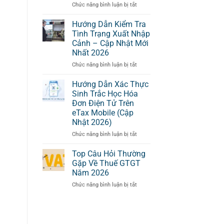
Cần
Thuế
mại)
ở
Chức năng bình luận bị tắt
Làm
TNCN
Luật
Gì?
Thường
Thuế
Hướng Dẫn Kiểm Tra
Gặp
TNCN
Tình Trạng Xuất Nhập
mới
Cảnh – Cập Nhật Mới
hiệu
Nhất 2026
lực
1/7/2026:
ở
Chức năng bình luận bị tắt
Những
Hướng
điều
Dẫn
Hướng Dẫn Xác Thực
doanh
Kiểm
Sinh Trắc Học Hóa
nghiệp
Tra
Đơn Điện Tử Trên
cần
Tình
eTax Mobile (Cập
cập
Trạng
Nhật 2026)
nhật
Xuất
ngay
Nhập
ở
Chức năng bình luận bị tắt
trong
Cảnh
Hướng
bảng
–
Dẫn
Top Câu Hỏi Thường
lương
Cập
Xác
Gặp Về Thuế GTGT
Nhật
Thực
Năm 2026
Mới
Sinh
Nhất
ở
Chức năng bình luận bị tắt
Trắc
2026
Top
Học
Câu
Hóa
Hỏi
Đơn
Thường
Điện