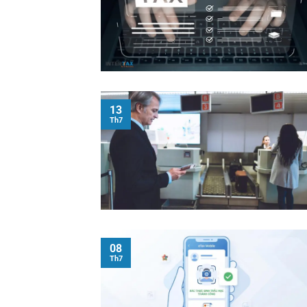
13
Th7
08
Th7