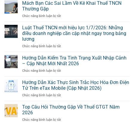
kiểm
Mách Bạn Các Sai Lầm Về Kê Khai Thuế TNCN
Nộp
tra
Hồ
Thường Gặp
hồ
Sơ
ở
Chức năng bình luận bị tắt
sơ
Khai
Mách
thuế
Thuế
Bạn
Luật Thuế TNCN mới hiệu lực 1/7/2026: Những
trước
Của
Các
khi
điều doanh nghiệp cần cập nhật ngay trong bảng
Kỳ
Sai
quyết
Tính
lương
Lầm
toán
Thuế
ở
Chức năng bình luận bị tắt
Về
(Dành
Có
Luật
Kê
cho
Sai
Thuế
Khai
Hướng Dẫn Kiểm Tra Tình Trạng Xuất Nhập Cảnh
DN
Sót
TNCN
Thuế
Thương
– Cập Nhật Mới Nhất 2026
–
mới
TNCN
mại)
Doanh
ở
Chức năng bình luận bị tắt
hiệu
Thường
Nghiệp
Hướng
lực
Gặp
Cần
Dẫn
Hướng Dẫn Xác Thực Sinh Trắc Học Hóa Đơn Điện
1/7/2026:
Làm
Kiểm
Những
Tử Trên eTax Mobile (Cập Nhật 2026)
Gì?
Tra
điều
ở
Chức năng bình luận bị tắt
Tình
doanh
Hướng
Trạng
nghiệp
Dẫn
Top Câu Hỏi Thường Gặp Về Thuế GTGT Năm
Xuất
cần
Xác
Nhập
2026
cập
Thực
Cảnh
nhật
ở
Chức năng bình luận bị tắt
Sinh
–
ngay
Top
Trắc
Cập
trong
Câu
Học
Nhật
bảng