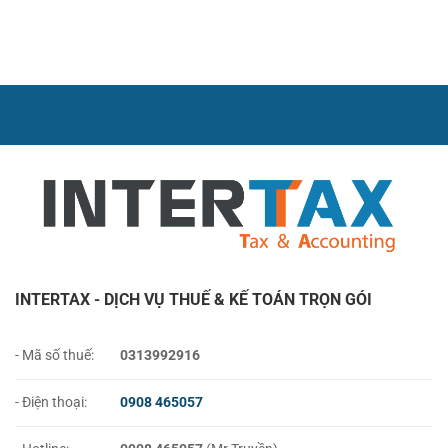
Hỏi
Hóa
Mới
lương
Thường
Đơn
Nhất
Gặp
Điện
2026
Về
Tử
Thuế
Trên
GTGT
eTax
Năm
Mobile
2026
(Cập
Nhật
2026)
INTERTAX - DỊCH VỤ THUẾ & KẾ TOÁN TRỌN GÓI
- Mã số thuế:
0313992916
- Điện thoại:
0908 465057