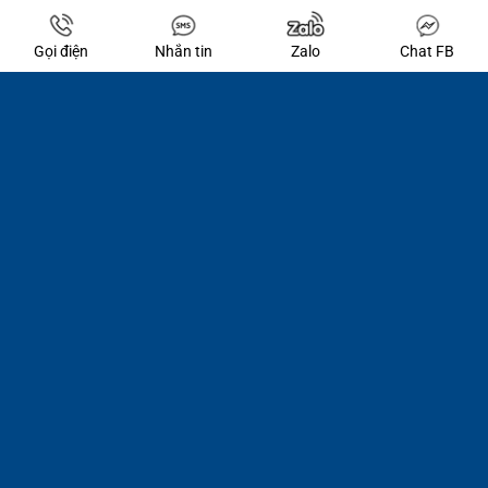
Gọi điện
Nhắn tin
Zalo
Chat FB
Copyright 2026 ©
CÔNG TY ĐẠI LÝ THUẾ VÀ DỊCH VỤ TƯ VẤN
INTERTAX
DỊCH VỤ THUẾ & KẾ TOÁN DOANH NGHIỆP TRỌN GÓI TẠI TP.HCM
Support by
SEALDESIGN
|
WWW.SEALDESIGN.NET