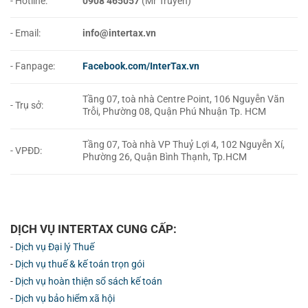
- Hotline:
0908 465057
(Mr Truyền)
- Email:
info@intertax.vn
- Fanpage:
Facebook.com/InterTax.vn
Tầng 07, toà nhà Centre Point, 106 Nguyễn Văn
- Trụ sở:
Trỗi, Phường 08, Quận Phú Nhuận Tp. HCM
Tầng 07, Toà nhà VP Thuỷ Lợi 4, 102 Nguyễn Xí,
- VPĐD:
Phường 26, Quận Bình Thạnh, Tp.HCM
DỊCH VỤ INTERTAX CUNG CẤP:
-
Dịch vụ Đại lý Thuế
-
Dịch vụ thuế & kế toán trọn gói
-
Dịch vụ hoàn thiện sổ sách kế toán
-
Dịch vụ bảo hiểm xã hội