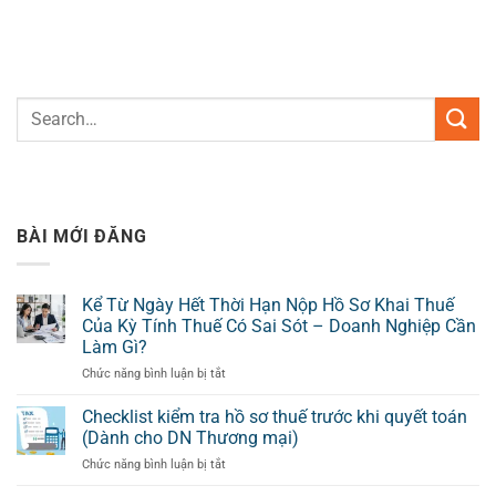
BÀI MỚI ĐĂNG
Kể Từ Ngày Hết Thời Hạn Nộp Hồ Sơ Khai Thuế
Của Kỳ Tính Thuế Có Sai Sót – Doanh Nghiệp Cần
Làm Gì?
ở
Chức năng bình luận bị tắt
Kể
Từ
Checklist kiểm tra hồ sơ thuế trước khi quyết toán
Ngày
(Dành cho DN Thương mại)
Hết
ở
Chức năng bình luận bị tắt
Thời
Checklist
Hạn