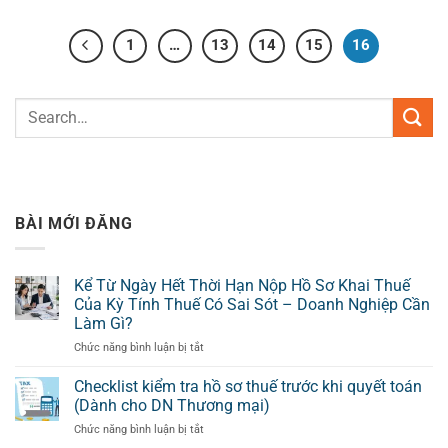
1
…
13
14
15
16
BÀI MỚI ĐĂNG
Kể Từ Ngày Hết Thời Hạn Nộp Hồ Sơ Khai Thuế
Của Kỳ Tính Thuế Có Sai Sót – Doanh Nghiệp Cần
Làm Gì?
ở
Chức năng bình luận bị tắt
Kể
Từ
Checklist kiểm tra hồ sơ thuế trước khi quyết toán
Ngày
(Dành cho DN Thương mại)
Hết
ở
Chức năng bình luận bị tắt
Thời
Checklist