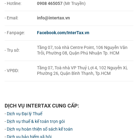
- Hotline:
0908 465057
(Mr Truyền)
- Email:
info@intertax.vn
- Fanpage:
Facebook.com/InterTax.vn
Tầng 07, toà nhà Centre Point, 106 Nguyễn Văn
- Trụ sở:
Trỗi, Phường 08, Quận Phú Nhuận Tp. HCM
Tầng 07, Toà nhà VP Thuỷ Lợi 4, 102 Nguyễn Xí,
- VPĐD:
Phường 26, Quận Bình Thạnh, Tp.HCM
DỊCH VỤ INTERTAX CUNG CẤP:
-
Dịch vụ Đại lý Thuế
-
Dịch vụ thuế & kế toán trọn gói
-
Dịch vụ hoàn thiện sổ sách kế toán
-
Dịch vụ bảo hiểm xã hội