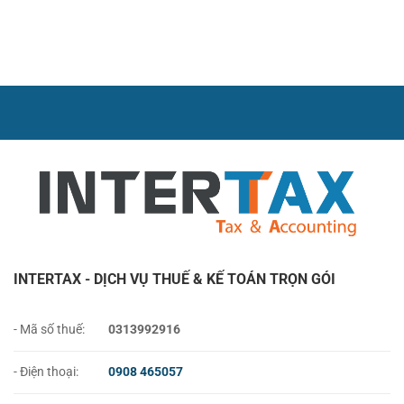
Nhật
bảng
Hỏi
Hóa
Mới
lương
Thường
Đơn
Nhất
Gặp
Điện
2026
Về
Tử
Thuế
Trên
GTGT
eTax
Năm
Mobile
2026
(Cập
Nhật
2026)
INTERTAX - DỊCH VỤ THUẾ & KẾ TOÁN TRỌN GÓI
- Mã số thuế:
0313992916
- Điện thoại:
0908 465057