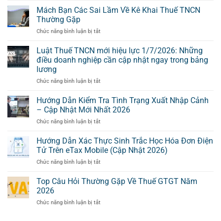
Hạn
kiểm
Mách Bạn Các Sai Lầm Về Kê Khai Thuế TNCN
Nộp
tra
Hồ
Thường Gặp
hồ
Sơ
ở
Chức năng bình luận bị tắt
sơ
Khai
Mách
thuế
Thuế
Bạn
Luật Thuế TNCN mới hiệu lực 1/7/2026: Những
trước
Của
Các
khi
điều doanh nghiệp cần cập nhật ngay trong bảng
Kỳ
Sai
quyết
Tính
lương
Lầm
toán
Thuế
ở
Chức năng bình luận bị tắt
Về
(Dành
Có
Luật
Kê
cho
Sai
Thuế
Khai
Hướng Dẫn Kiểm Tra Tình Trạng Xuất Nhập Cảnh
DN
Sót
TNCN
Thuế
Thương
– Cập Nhật Mới Nhất 2026
–
mới
TNCN
mại)
Doanh
ở
Chức năng bình luận bị tắt
hiệu
Thường
Nghiệp
Hướng
lực
Gặp
Cần
Dẫn
Hướng Dẫn Xác Thực Sinh Trắc Học Hóa Đơn Điện
1/7/2026:
Làm
Kiểm
Những
Tử Trên eTax Mobile (Cập Nhật 2026)
Gì?
Tra
điều
ở
Chức năng bình luận bị tắt
Tình
doanh
Hướng
Trạng
nghiệp
Dẫn
Top Câu Hỏi Thường Gặp Về Thuế GTGT Năm
Xuất
cần
Xác
Nhập
2026
cập
Thực
Cảnh
nhật
ở
Chức năng bình luận bị tắt
Sinh
–
ngay
Top
Trắc
Cập
trong
Câu
Học