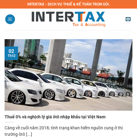
Bỏ
INTERTAX - DỊCH VỤ THUẾ & KẾ TOÁN TRỌN GÓI.
qua
nội
dung
02
Th12
Thuế 0% và nghịch lý giá ôtô nhập khẩu tại Việt Nam
Càng về cuối năm 2018, tình trạng khan hiếm nguồn cung ở thị
trường ôtô [...]